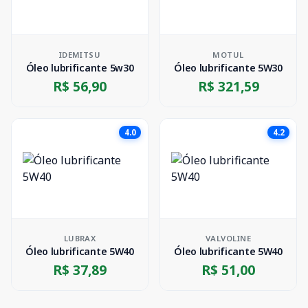
IDEMITSU
MOTUL
Óleo lubrificante 5w30
Óleo lubrificante 5W30
R$ 56,90
R$ 321,59
4.0
4.2
LUBRAX
VALVOLINE
Óleo lubrificante 5W40
Óleo lubrificante 5W40
R$ 37,89
R$ 51,00