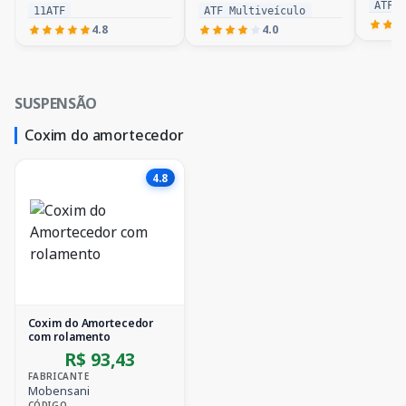
ATF 
11ATF
ATF Multiveículo
4.8
4.0
SUSPENSÃO
Coxim do amortecedor
4.8
Coxim do Amortecedor
com rolamento
R$ 93,43
FABRICANTE
Mobensani
CÓDIGO