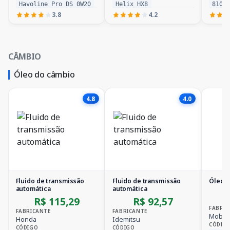
Havoline Pro DS 0W20
Helix HX8
8100
3.8
4.2
CÂMBIO
Óleo do câmbio
4.8
4.0
Fluido de transmissão
Fluido de transmissão
Óleo A
automática
automática
R$ 115,29
R$ 92,57
FABRIC
FABRICANTE
FABRICANTE
Mobil
Honda
Idemitsu
CÓDIG
CÓDIGO
CÓDIGO