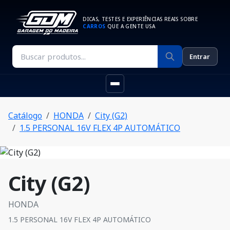
DICAS, TESTES E EXPERIÊNCIAS REAIS SOBRE
CARROS
QUE A GENTE USA
Entrar
Catálogo
HONDA
City (G2)
1.5 PERSONAL 16V FLEX 4P AUTOMÁTICO
City (G2)
HONDA
1.5 PERSONAL 16V FLEX 4P AUTOMÁTICO