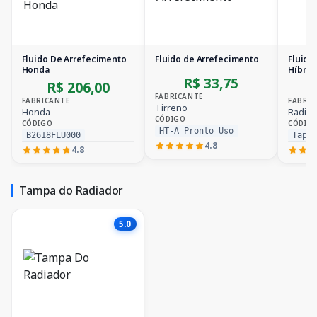
Fluido De Arrefecimento
Fluido de Arrefecimento
Fluido
Honda
Híbrid
R$ 33,75
R$ 206,00
FABRICANTE
FABRICANTE
FABRIC
Tirreno
Honda
Radiex
CÓDIGO
CÓDIGO
CÓDIG
HT-A Pronto Uso
B2618FLU000
Tap 
4.8
4.8
Tampa do Radiador
5.0