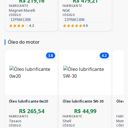
R$ 219,16
R$ 479,21
FABRICANTE
FABRICANTE
Magneti Marelli
NGK
CÓDIGO
CÓDIGO
IZFR6K13DN
IZFR6K13DN
4.2
4.6
Óleo do motor
3.8
4.2
Óleo lubrificante 0w20
Óleo lubrificante 5W-30
Óleo l
R$ 265,54
R$ 44,99
FABRICANTE
FABRICANTE
FABRIC
Texaco
Shell
Motul
CÓDIGO
CÓDIGO
CÓDIG