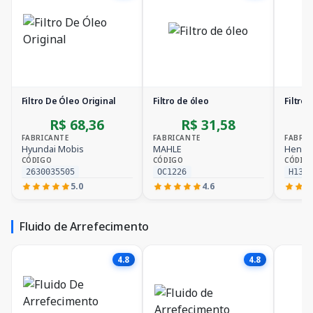
Filtro De Óleo Original
Filtro de óleo
Filtro 
R$ 68,36
R$ 31,58
FABRICANTE
FABRICANTE
FABRIC
Hyundai Mobis
MAHLE
Hengs
CÓDIGO
CÓDIGO
CÓDIG
2630035505
OC1226
H13W
5.0
4.6
Fluido de Arrefecimento
4.8
4.8