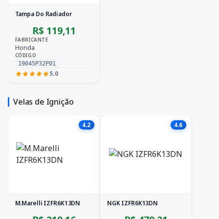
Tampa Do Radiador
R$ 119,11
FABRICANTE
Honda
CÓDIGO
19045P32P01
5.0
Velas de Ignição
4.2
4.6
M.Marelli IZFR6K13DN
NGK IZFR6K13DN