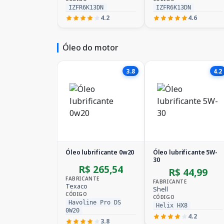
IZFR6K13DN
IZFR6K13DN
4.2
4.6
Óleo do motor
3.8
4.2
Óleo lubrificante 0w20
Óleo lubrificante 5W-
30
R$ 265,54
R$ 44,99
FABRICANTE
FABRICANTE
Texaco
Shell
CÓDIGO
CÓDIGO
Havoline Pro DS
Helix HX8
0W20
4.2
3.8