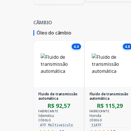
CÂMBIO
Óleo do câmbio
4.0
4.8
Fluido de transmissão
Fluido de transmissão
automática
automática
R$ 92,57
R$ 115,29
FABRICANTE
FABRICANTE
Idemitsu
Honda
CÓDIGO
CÓDIGO
ATF Multiveículo
11ATF