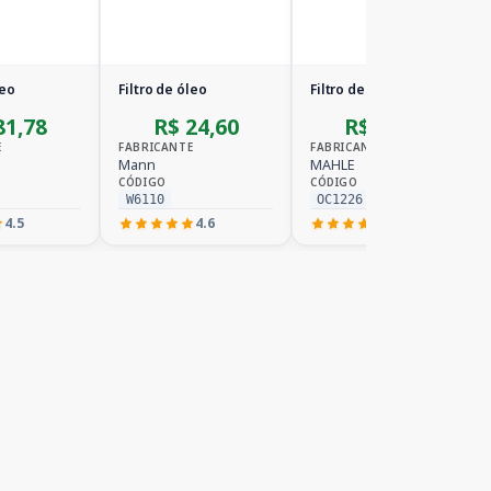
leo
Filtro de óleo
Filtro de óleo
81,78
R$ 24,60
R$ 31,58
E
FABRICANTE
FABRICANTE
Mann
MAHLE
CÓDIGO
CÓDIGO
W6110
OC1226
4.5
4.6
4.6