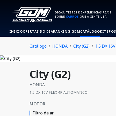
DICAS, TESTES E EXPERIÊNCIAS REAIS
SOBRE
CARROS
QUE A GENTE USA
INÍCIO
OFERTAS DO DIA
RANKING GDM
CATÁLOGO
KITS
POS
Catálogo
HONDA
City (G2)
1.5 DX 16
City (G2)
HONDA
1.5 DX 16V FLEX 4P AUTOMÁTICO
MOTOR
Filtro de ar