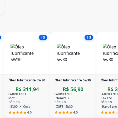
4.5
4.5
Óleo lubrificante 5W30
Óleo lubrificante 5w30
Óleo lubri
R$ 311,94
R$ 56,90
R$ 2
FABRICANTE
FABRICANTE
FABRICANT
Motul
Idemitsu
Texaco
CÓDIGO
CÓDIGO
CÓDIGO
8100 X-Cess
IGF3 5W30
Havoline
4.5
4.5