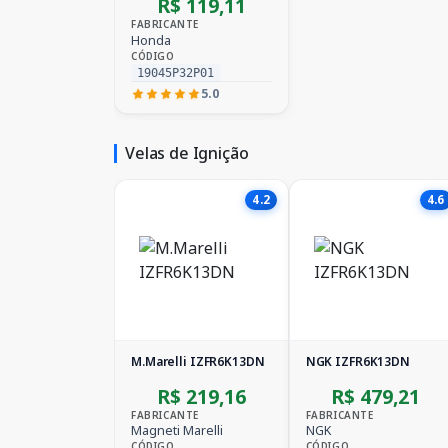
R$ 119,11
FABRICANTE
Honda
CÓDIGO
19045P32P01
5.0
Velas de Ignição
4.2
4.6
M.Marelli IZFR6K13DN
NGK IZFR6K13DN
R$ 219,16
R$ 479,21
FABRICANTE
FABRICANTE
Magneti Marelli
NGK
CÓDIGO
CÓDIGO