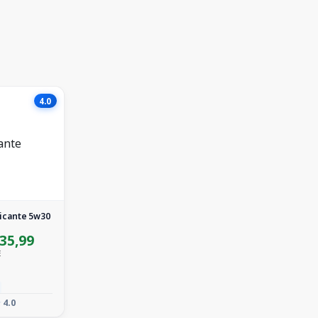
4.0
ficante 5w30
35,99
E
4.0