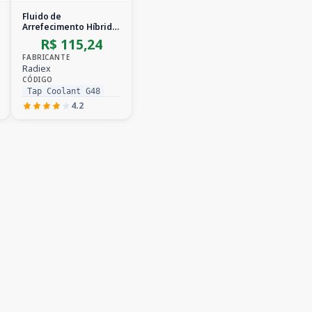
Fluido de
Arrefecimento Híbrido
Concentrado
R$ 115,24
FABRICANTE
Radiex
CÓDIGO
Tap Coolant G48
4.2