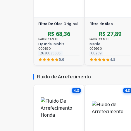
Filtro De Óleo Original
Filtro de óleo
R$ 68,36
R$ 27,89
FABRICANTE
FABRICANTE
Hyundai Mobis
Mahle
CÓDIGO
CÓDIGO
2630035505
OC259
5.0
4.5
Fluido de Arrefecimento
4.8
4.8