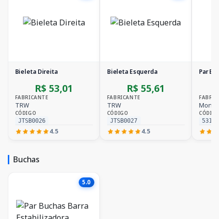
Bieleta Direita
Bieleta Esquerda
Par Bie
R$ 53,01
R$ 55,61
FABRICANTE
FABRICANTE
FABRIC
TRW
TRW
Monro
CÓDIGO
CÓDIGO
CÓDIG
JTSB0026
JTSB0027
531.
4.5
4.5
Buchas
5.0