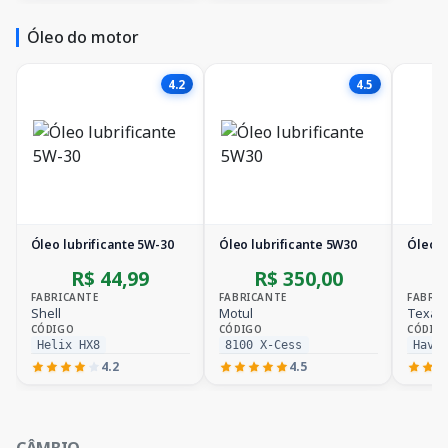
Óleo do motor
4.2
4.5
Óleo lubrificante 5W-30
Óleo lubrificante 5W30
Óleo l
R$ 44,99
R$ 350,00
FABRICANTE
FABRICANTE
FABRIC
Shell
Motul
Texac
CÓDIGO
CÓDIGO
CÓDIG
Helix HX8
8100 X-Cess
Havo
4.2
4.5
CÂMBIO