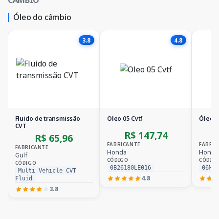
Óleo do câmbio
3.8
4.8
Fluido de transmissão
Oleo 05 Cvtf
Óleo 
CVT
R$ 147,74
R$ 65,96
FABRICANTE
FABRIC
FABRICANTE
Honda
Honda
Gulf
CÓDIGO
CÓDIG
CÓDIGO
0B26180LE016
06MT
Multi Vehicle CVT
4.8
Fluid
3.8