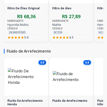
Filtro De Óleo Original
Filtro de óleo
Filtro 
R$ 68,36
R$ 27,89
FABRICANTE
FABRICANTE
FABRIC
Hyundai Mobis
Mahle
Hengs
CÓDIGO
CÓDIGO
CÓDIG
2630035505
OC259
H13W
5.0
4.5
Fluido de Arrefecimento
4.8
4.8
Fluido De Arrefecimento
Fluido de Arrefecimento
Fluido
Honda
Híbrid