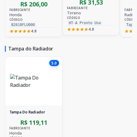
R$ 31,53
R$ 206,00
FABRICANTE
FABRICANTE
FABRIC
Tirreno
Honda
Radiex
CÓDIGO
CÓDIGO
CÓDIG
HT-A Pronto Uso
B2618FLU000
Tap 
4.8
4.8
Tampa do Radiador
5.0
Tampa Do Radiador
R$ 119,11
FABRICANTE
Honda