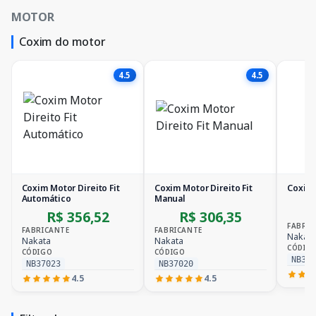
MOTOR
Coxim do motor
4.5
4.5
Coxim Motor Direito Fit
Coxim Motor Direito Fit
Coxim 
Automático
Manual
R$ 356,52
R$ 306,35
FABRIC
FABRICANTE
FABRICANTE
Nakata
Nakata
Nakata
CÓDIG
CÓDIGO
CÓDIGO
NB37
NB37023
NB37020
4.5
4.5