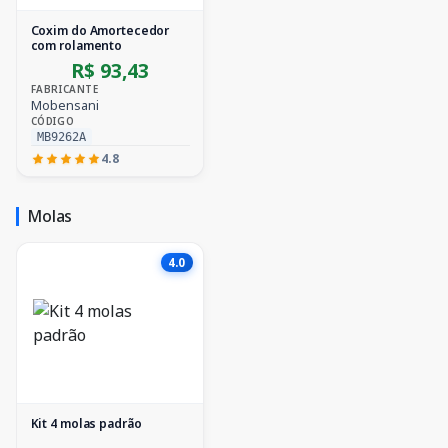
Coxim do Amortecedor
com rolamento
R$ 93,43
FABRICANTE
Mobensani
CÓDIGO
MB9262A
4.8
Molas
4.0
Kit 4 molas padrão