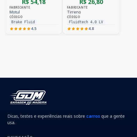
R$ 54,18
R$ 26,80
FABRICANTE
FABRICANTE
Motul
Tirreno
CÓDIGO
CÓDIGO
Brake Fluid
Fluidtech 4.0 LV
4.5
4.8
Dicas, testes e experiências reais sobre
carros
que a gente
usa.