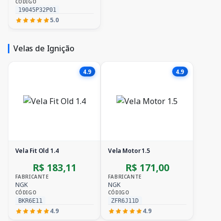
CÓDIGO
19045P32P01
5.0
Velas de Ignição
4.9
4.9
Vela Fit Old 1.4
Vela Motor 1.5
R$ 183,11
R$ 171,00
FABRICANTE
FABRICANTE
NGK
NGK
CÓDIGO
CÓDIGO
BKR6E11
ZFR6J11D
4.9
4.9