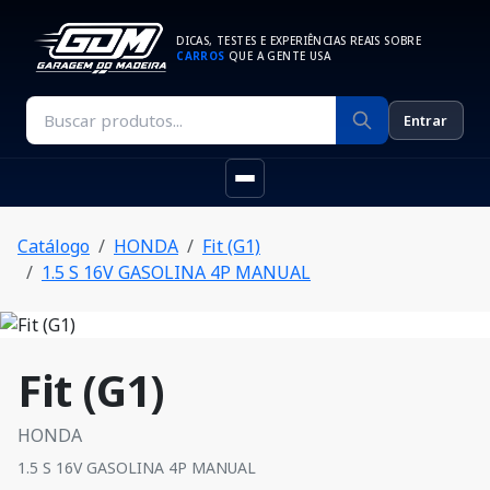
DICAS, TESTES E EXPERIÊNCIAS REAIS SOBRE
CARROS
QUE A GENTE USA
Entrar
Catálogo
HONDA
Fit (G1)
1.5 S 16V GASOLINA 4P MANUAL
Fit (G1)
HONDA
1.5 S 16V GASOLINA 4P MANUAL