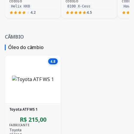
CÓDIGO
CÓDIGO
CÓDIG
Helix HX8
8100 X-Cess
Havo
4.2
4.5
CÂMBIO
Óleo do câmbio
4.8
Toyota ATF WS 1
R$ 215,00
FABRICANTE
Toyota