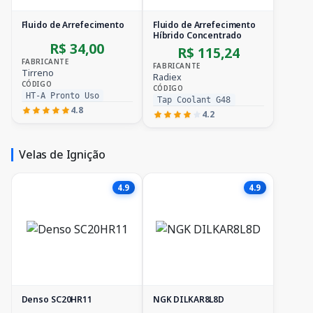
Fluido de Arrefecimento
Fluido de Arrefecimento
Híbrido Concentrado
R$ 34,00
R$ 115,24
FABRICANTE
FABRICANTE
Tirreno
Radiex
CÓDIGO
CÓDIGO
HT-A Pronto Uso
Tap Coolant G48
4.8
4.2
Velas de Ignição
4.9
4.9
Denso SC20HR11
NGK DILKAR8L8D