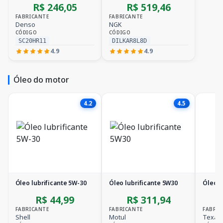
R$ 246,05
R$ 519,46
FABRICANTE
FABRICANTE
Denso
NGK
CÓDIGO
CÓDIGO
SC20HR11
DILKAR8L8D
4.9
4.9
Óleo do motor
4.2
4.5
Óleo lubrificante 5W-30
Óleo lubrificante 5W30
Óleo l
R$ 44,99
R$ 311,94
FABRICANTE
FABRICANTE
FABRIC
Shell
Motul
Texac