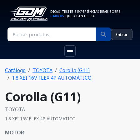
DICAS, TESTES E EXPERIÊNCIAS REAIS SOBRE
CARROS
QUE A GENTE USA
Entrar
Catálogo
TOYOTA
Corolla (G11)
1.8 XEI 16V FLEX 4P AUTOMÁTICO
Corolla (G11)
TOYOTA
1.8 XEI 16V FLEX 4P AUTOMÁTICO
MOTOR