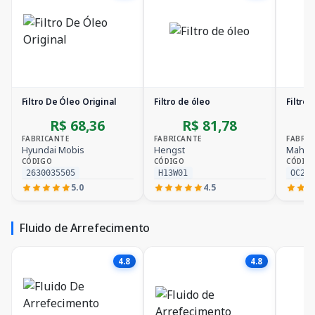
Filtro De Óleo Original
Filtro de óleo
Filtro 
R$ 68,36
R$ 81,78
FABRICANTE
FABRICANTE
FABRIC
Hyundai Mobis
Hengst
Mahle
CÓDIGO
CÓDIGO
CÓDIG
2630035505
H13W01
OC25
5.0
4.5
Fluido de Arrefecimento
4.8
4.8