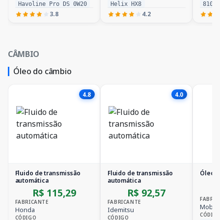
Havoline Pro DS 0W20
Helix HX8
8100
3.8
4.2
CÂMBIO
Óleo do câmbio
4.8
4.0
Fluido de transmissão
Fluido de transmissão
Óleo A
automática
automática
R$ 115,29
R$ 92,57
FABRIC
FABRICANTE
FABRICANTE
Mobil
Honda
Idemitsu
CÓDIG
CÓDIGO
CÓDIGO