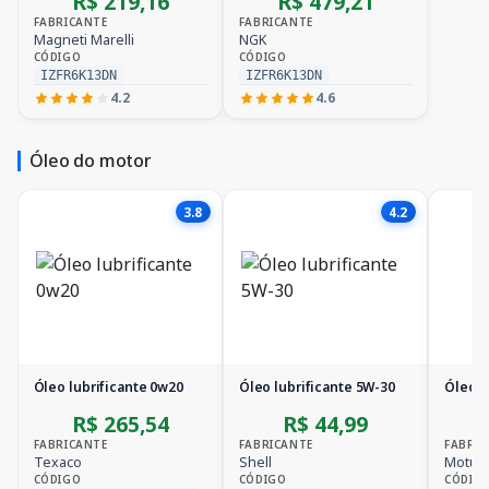
R$ 219,16
R$ 479,21
FABRICANTE
FABRICANTE
Magneti Marelli
NGK
CÓDIGO
CÓDIGO
IZFR6K13DN
IZFR6K13DN
4.2
4.6
Óleo do motor
3.8
4.2
Óleo lubrificante 0w20
Óleo lubrificante 5W-30
Óleo l
R$ 265,54
R$ 44,99
FABRICANTE
FABRICANTE
FABRIC
Texaco
Shell
Motul
CÓDIGO
CÓDIGO
CÓDIG