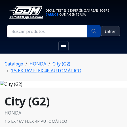
DICAS, TESTES E EXPERIÊNCIAS REAIS SOBRE
CARROS
QUE A GENTE USA
Entrar
Catálogo
HONDA
City (G2)
1.5 EX 16V FLEX 4P AUTOMÁTICO
City (G2)
HONDA
1.5 EX 16V FLEX 4P AUTOMÁTICO