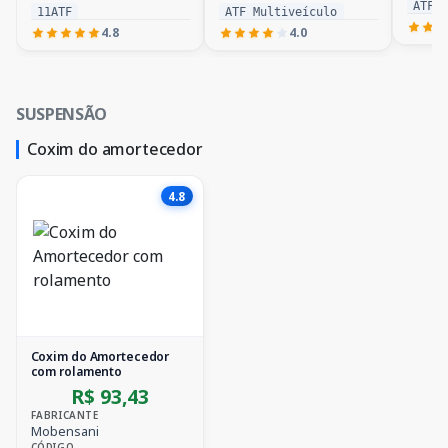
ATF 
11ATF
ATF Multiveículo
4.8
4.0
SUSPENSÃO
Coxim do amortecedor
4.8
Coxim do Amortecedor
com rolamento
R$ 93,43
FABRICANTE
Mobensani
CÓDIGO