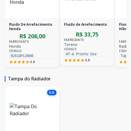
Fluido De Arrefecimento
Fluido de Arrefecimento
Fluido
Honda
Híbrid
R$ 33,75
R$ 206,00
FABRICANTE
FABRICANTE
FABRIC
Tirreno
Honda
Radiex
CÓDIGO
CÓDIGO
CÓDIG
HT-A Pronto Uso
B2618FLU000
Tap 
4.8
4.8
Tampa do Radiador
5.0