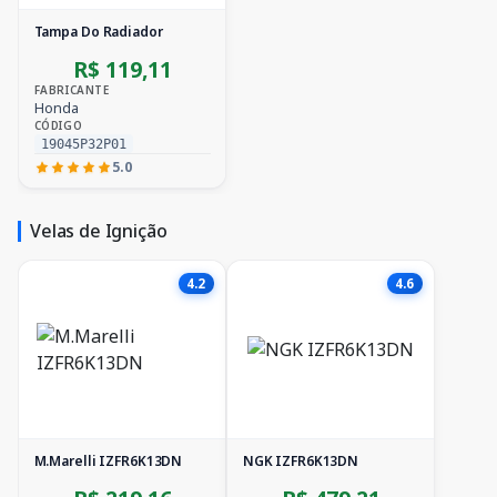
Tampa Do Radiador
R$ 119,11
FABRICANTE
Honda
CÓDIGO
19045P32P01
5.0
Velas de Ignição
4.2
4.6
M.Marelli IZFR6K13DN
NGK IZFR6K13DN