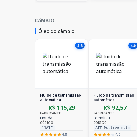
CÂMBIO
Óleo do câmbio
4.8
4.0
Fluido de transmissão
Fluido de transmissão
automática
automática
R$ 115,29
R$ 92,57
FABRICANTE
FABRICANTE
Honda
Idemitsu
CÓDIGO
CÓDIGO
11ATF
ATF Multiveículo
4.8
4.0