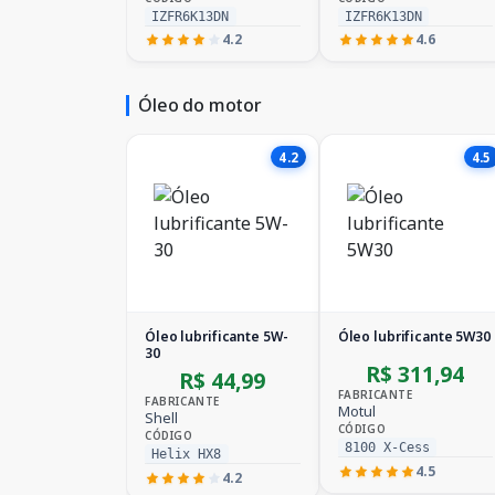
IZFR6K13DN
IZFR6K13DN
4.2
4.6
Óleo do motor
4.2
4.5
Óleo lubrificante 5W-
Óleo lubrificante 5W30
30
R$ 311,94
R$ 44,99
FABRICANTE
FABRICANTE
Motul
Shell
CÓDIGO
CÓDIGO
8100 X-Cess
Helix HX8
4.5
4.2