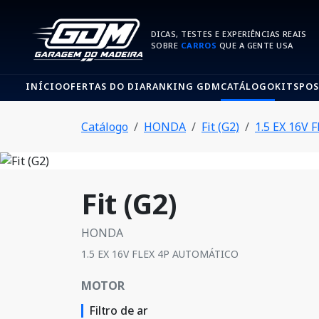
DICAS, TESTES E EXPERIÊNCIAS REAIS
SOBRE
CARROS
QUE A GENTE USA
INÍCIO
OFERTAS DO DIA
RANKING GDM
CATÁLOGO
KITS
POS
Catálogo
HONDA
Fit (G2)
1.5 EX 16V
Fit (G2)
HONDA
1.5 EX 16V FLEX 4P AUTOMÁTICO
MOTOR
Filtro de ar