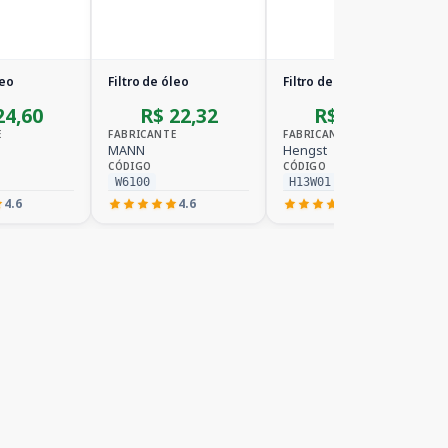
leo
Filtro de óleo
Filtro de óleo
24,60
R$ 22,32
R$ 81,78
E
FABRICANTE
FABRICANTE
MANN
Hengst
CÓDIGO
CÓDIGO
W6100
H13W01
4.6
4.6
4.5