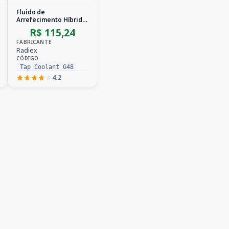
Fluido de
Arrefecimento Híbrido
Concentrado
R$ 115,24
FABRICANTE
Radiex
CÓDIGO
Tap Coolant G48
4.2