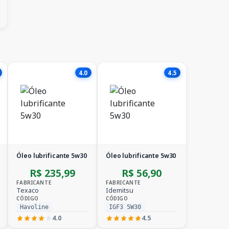
4.0
4.5
Óleo lubrificante 5w30
Óleo lubrificante 5w30
R$ 235,99
R$ 56,90
FABRICANTE
FABRICANTE
Texaco
Idemitsu
CÓDIGO
CÓDIGO
Havoline
IGF3 5W30
4.0
4.5