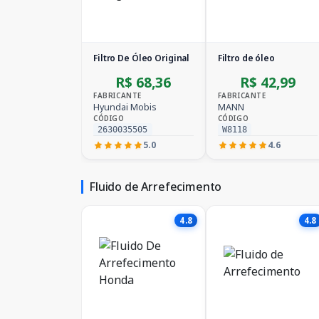
Filtro De Óleo Original
Filtro de óleo
R$ 68,36
R$ 42,99
FABRICANTE
FABRICANTE
Hyundai Mobis
MANN
CÓDIGO
CÓDIGO
2630035505
W8118
5.0
4.6
Fluido de Arrefecimento
4.8
4.8