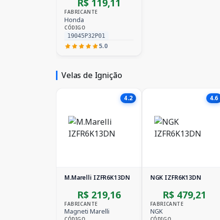
R$ 119,11
FABRICANTE
Honda
CÓDIGO
19045P32P01
5.0
Velas de Ignição
4.2
4.6
M.Marelli IZFR6K13DN
NGK IZFR6K13DN
R$ 219,16
R$ 479,21
FABRICANTE
FABRICANTE
Magneti Marelli
NGK
CÓDIGO
CÓDIGO