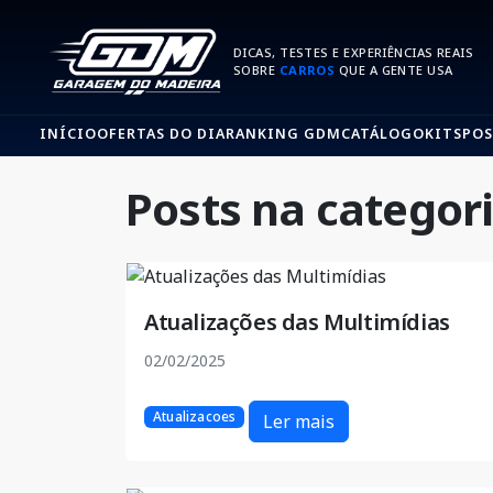
DICAS, TESTES E EXPERIÊNCIAS REAIS
SOBRE
CARROS
QUE A GENTE USA
INÍCIO
OFERTAS DO DIA
RANKING GDM
CATÁLOGO
KITS
POS
Posts na categor
Atualizações das Multimídias
02/02/2025
Atualizacoes
Ler mais