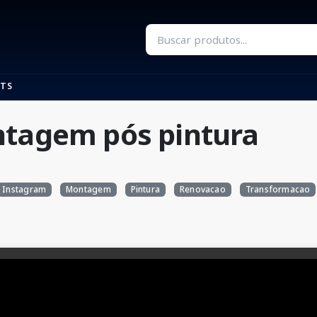
TS
ntagem pós pintura
Instagram
Montagem
Pintura
Renovacao
Transformacao