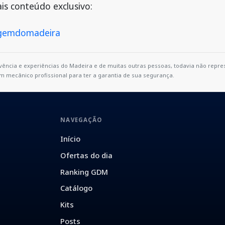
s conteúdo exclusivo:
agemdomadeira
ivência e experiências do Madeira e de muitas outras pessoas, todavia não rep
m mecânico profissional para ter a garantia de sua segurança.
NAVEGAÇÃO
Início
Ofertas do dia
Ranking GDM
Catálogo
Kits
Posts