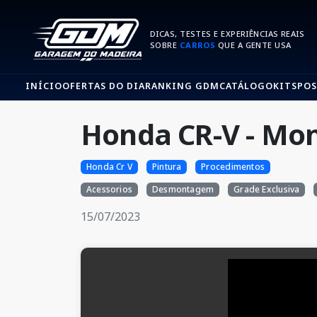
DICAS, TESTES E EXPERIÊNCIAS REAIS
SOBRE
CARROS
QUE A GENTE USA
INÍCIO
OFERTAS DO DIA
RANKING GDM
CATÁLOGO
KITS
POS
Honda CR-V - Mo
Honda Cr V
Pintura
Procedimentos
Acessorios
Desmontagem
Grade Exclusiva
15/07/2023