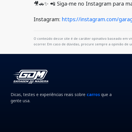
🎥🚗✨ 📲 Siga-me no Instagram para mai
Instagram:
https://instagram.com/gar
O conteúdo desse site é de caráter opinativo baseado em v
ocorrer. Em caso de dúvidas, procure sempre a opinião de u
Dicas, testes e experiências reais sobre
carros
que a
gente usa.