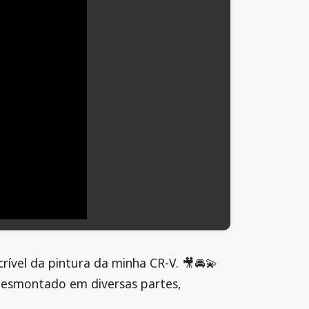
ível da pintura da minha CR-V. 🎥🚘💫
 desmontado em diversas partes,