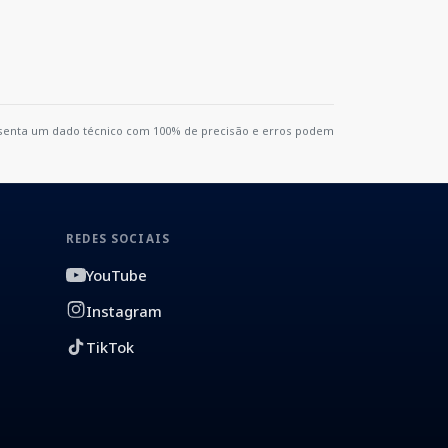
resenta um dado técnico com 100% de precisão e erros podem
REDES SOCIAIS
YouTube
Instagram
TikTok