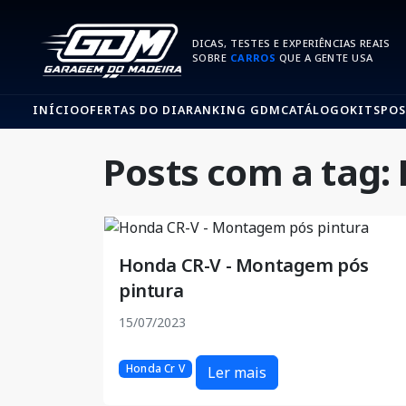
DICAS, TESTES E EXPERIÊNCIAS REAIS
SOBRE
CARROS
QUE A GENTE USA
INÍCIO
OFERTAS DO DIA
RANKING GDM
CATÁLOGO
KITS
POS
Posts com a tag:
Honda CR-V - Montagem pós
pintura
15/07/2023
Honda Cr V
Ler mais