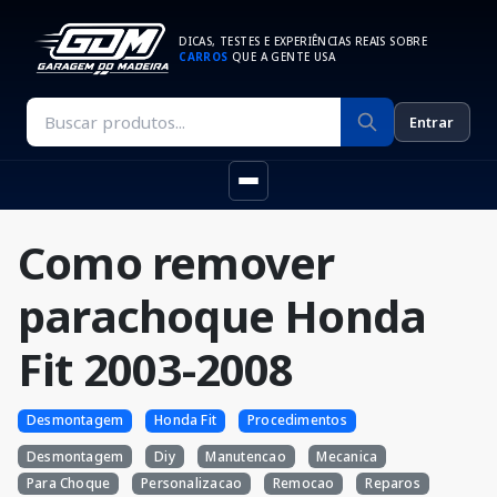
DICAS, TESTES E EXPERIÊNCIAS REAIS SOBRE
CARROS
QUE A GENTE USA
Entrar
Como remover
parachoque Honda
Fit 2003-2008
Desmontagem
Honda Fit
Procedimentos
Desmontagem
Diy
Manutencao
Mecanica
Para Choque
Personalizacao
Remocao
Reparos