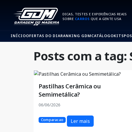
DICAS, TESTES E EXPERIÊNCIAS REAIS
SOBRE
CARROS
QUE A GENTE USA
INÍCIO
OFERTAS DO DIA
RANKING GDM
CATÁLOGO
KITS
POS
Posts com a tag: 
Pastilhas Cerâmica ou
Semimetálica?
06/06/2026
Comparacao
Ler mais