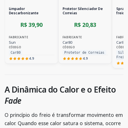
Limpador
Protetor Silenciador De
Spray 
Descarbonizante
Correias
freios
R$ 39,90
R$ 20,83
FABRICANTE
FABRICANTE
FABRIC
Sun
Car80
Car80
CÓDIGO
CÓDIGO
CÓDIG
Car80
Protetor de Correias
Sile
Freio
4.9
4.9
A Dinâmica do Calor e o Efeito
Fade
O princípio do freio é transformar movimento em
calor. Quando esse calor satura o sistema, ocorre