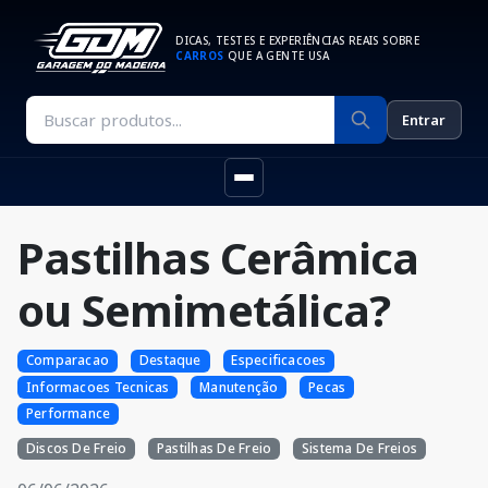
DICAS, TESTES E EXPERIÊNCIAS REAIS SOBRE
CARROS
QUE A GENTE USA
Entrar
Pastilhas Cerâmica
ou Semimetálica?
Comparacao
Destaque
Especificacoes
Informacoes Tecnicas
Manutenção
Pecas
Performance
Discos De Freio
Pastilhas De Freio
Sistema De Freios