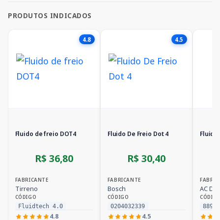
PRODUTOS INDICADOS
4.8
4.5
Fluido de freio DOT4
Fluido De Freio Dot 4
Fluido
R$ 36,80
R$ 30,40
FABRICANTE
FABRICANTE
FABRIC
Tirreno
Bosch
AC Del
CÓDIGO
CÓDIGO
CÓDIG
Fluidtech 4.0
0204032339
8890
4.8
4.5