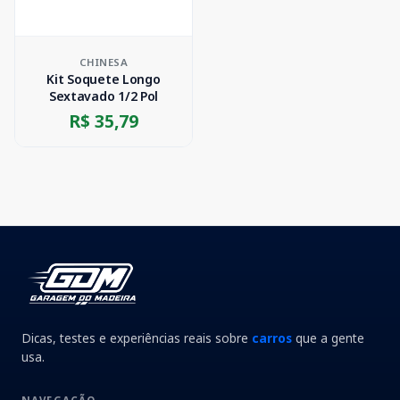
CHINESA
Kit Soquete Longo
Sextavado 1/2 Pol
R$ 35,79
Dicas, testes e experiências reais sobre
carros
que a gente
usa.