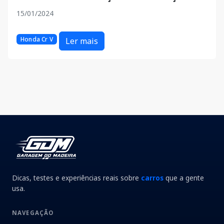
15/01/2024
Honda Cr V
Ler mais
Dicas, testes e experiências reais sobre
carros
que a gente
usa.
NAVEGAÇÃO