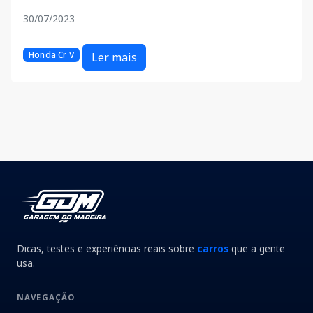
30/07/2023
Honda Cr V
Ler mais
Dicas, testes e experiências reais sobre
carros
que a gente
usa.
NAVEGAÇÃO