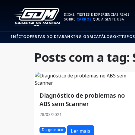
DICAS, TESTES E EXPERIÊNCIAS REAIS
SOBRE
CARROS
QUE A GENTE USA
INÍCIO
OFERTAS DO DIA
RANKING GDM
CATÁLOGO
KITS
POS
Posts com a tag:
Diagnóstico de problemas no
ABS sem Scanner
28/03/2021
Diagnostico
Ler mais