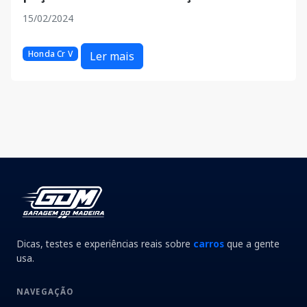
15/02/2024
Honda Cr V
Ler mais
Dicas, testes e experiências reais sobre
carros
que a gente
usa.
NAVEGAÇÃO