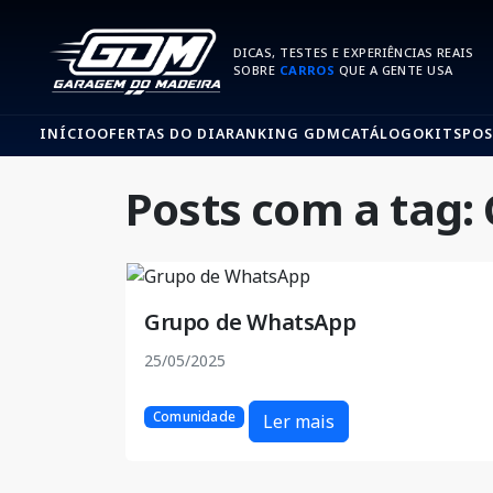
DICAS, TESTES E EXPERIÊNCIAS REAIS
SOBRE
CARROS
QUE A GENTE USA
INÍCIO
OFERTAS DO DIA
RANKING GDM
CATÁLOGO
KITS
POS
Posts com a tag
Grupo de WhatsApp
25/05/2025
Comunidade
Ler mais