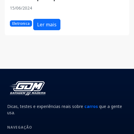
15/06/2024
Eletronica
Ler mais
Dicas, testes e experiências reais sobre
carros
que a gente
usa.
NAVEGAÇÃO