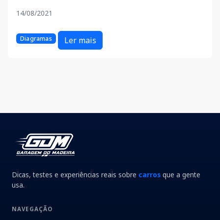
14/08/2021
Diagramas
Ler mais
Dicas, testes e experiências reais sobre
carros
que a gente
usa.
NAVEGAÇÃO