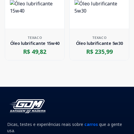
TEXACO
TEXACO
Óleo lubrificante 15w40
Óleo lubrificante 5w30
R$ 49,82
R$ 235,99
Dicas, testes e experiências reais sobre
carros
que a gente
usa.