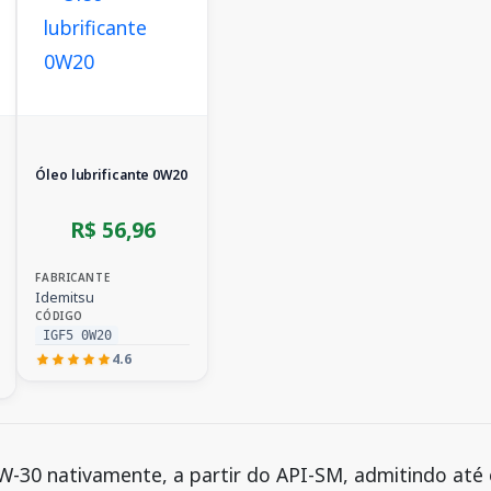
Óleo lubrificante 0W20
R$ 56,96
FABRICANTE
Idemitsu
CÓDIGO
IGF5 0W20
4.6
W-30 nativamente, a partir do API-SM, admitindo até 