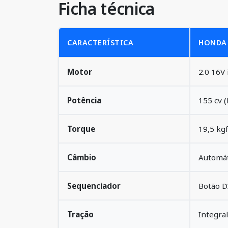
Ficha técnica
CARACTERÍSTICA
HONDA 
Motor
2.0 16V
Potência
155 cv (
Torque
19,5 kgf
Câmbio
Automát
Sequenciador
Botão D
Tração
Integra