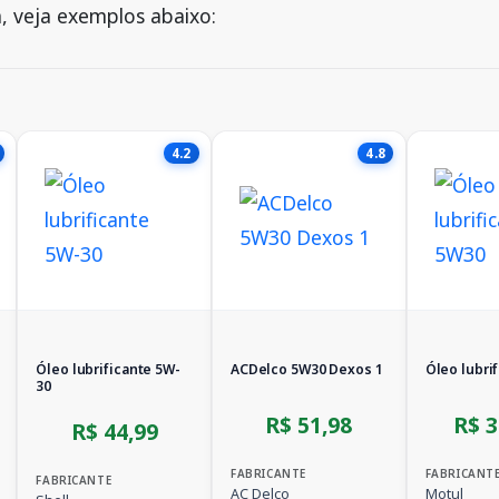
, veja exemplos abaixo:
4.2
4.8
Óleo lubrificante 5W-
ACDelco 5W30 Dexos 1
Óleo lubri
30
R$ 51,98
R$ 3
R$ 44,99
FABRICANTE
FABRICANT
FABRICANTE
AC Delco
Motul