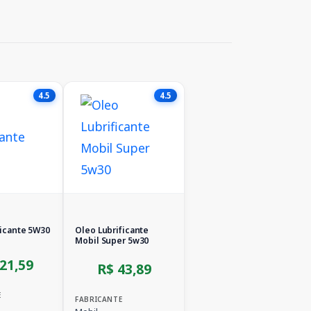
4.5
4.5
ficante 5W30
Oleo Lubrificante
Mobil Super 5w30
21,59
R$ 43,89
E
FABRICANTE