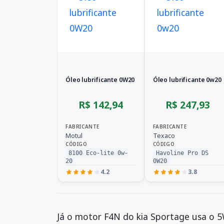
Óleo lubrificante 0W20
Óleo lubrificante 0w20
R$ 142,94
R$ 247,93
FABRICANTE
FABRICANTE
Motul
Texaco
CÓDIGO
CÓDIGO
8100 Eco-lite 0w-
Havoline Pro DS
20
0W20
4.2
3.8
Já o motor F4N do kia Sportage usa o 5