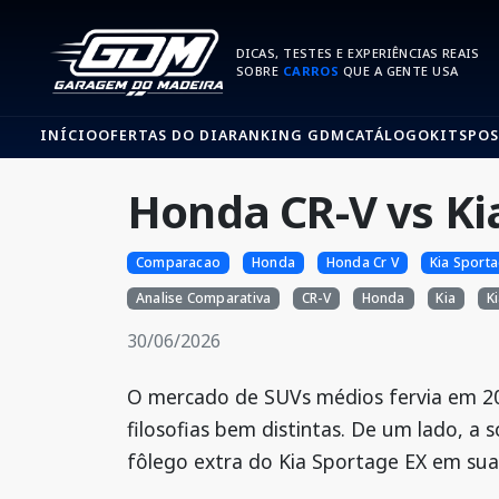
DICAS, TESTES E EXPERIÊNCIAS REAIS
SOBRE
CARROS
QUE A GENTE USA
INÍCIO
OFERTAS DO DIA
RANKING GDM
CATÁLOGO
KITS
POS
Honda CR-V vs Ki
Comparacao
Honda
Honda Cr V
Kia Sport
Analise Comparativa
CR-V
Honda
Kia
K
30/06/2026
O mercado de SUVs médios fervia em 2
filosofias bem distintas. De um lado, a
fôlego extra do Kia Sportage EX em sua