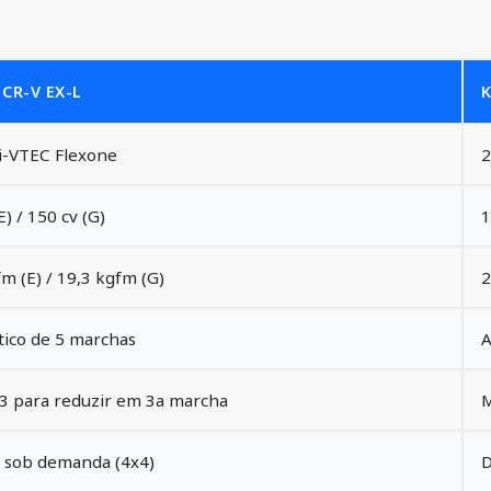
CR-V EX-L
K
 i-VTEC Flexone
2
E) / 150 cv (G)
1
m (E) / 19,3 kgfm (G)
2
ico de 5 marchas
A
3 para reduzir em 3a marcha
M
l sob demanda (4x4)
D