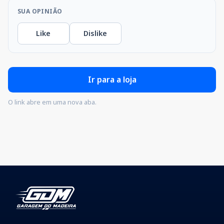
SUA OPINIÃO
Like
Dislike
Ir para a loja
O link abre em uma nova aba.