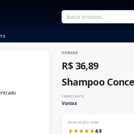
TS
VONIXX
R$ 36,89
Shampoo Conce
FABRICANTE
Vonixx
AVALIAÇÃO GDM
4.9