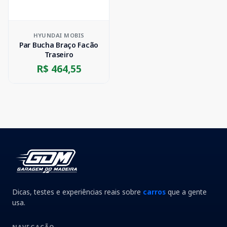
HYUNDAI MOBIS
Par Bucha Braço Facão
Traseiro
R$ 464,55
Dicas, testes e experiências reais sobre
carros
que a gente
usa.